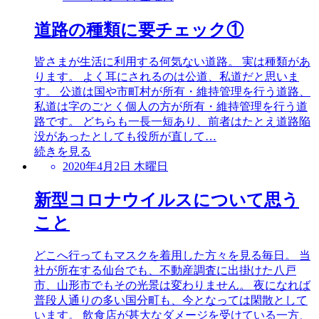
道路の種類に要チェック①
皆さまが生活に利用する何気ない道路。 実は種類があ
ります。 よく耳にされるのは公道、私道だと思いま
す。 公道は国や市町村が所有・維持管理を行う道路、
私道は字のごとく個人の方が所有・維持管理を行う道
路です。 どちらも一長一短あり、前者はたとえ道路陥
没があったとしても役所が直して…
続きを見る
2020年4月2日 木曜日
新型コロナウイルスについて思う
こと
どこへ行ってもマスクを着用した方々を見る毎日。 当
社が所在する仙台でも、不動産調査に出掛けた八戸
市、山形市でもその光景は変わりません。 夜になれば
普段人通りの多い国分町も、今となっては閑散として
います。 飲食店が甚大なダメージを受けている一方、