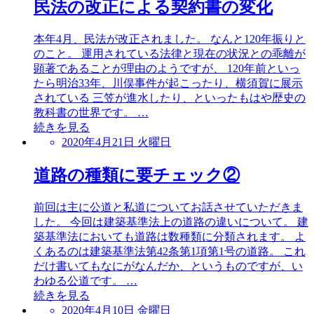
民法の改正による契約書の変化
本年4月、民法が改正されました。 なんと120年振りと
のこと。 運用されている法律と現在の状況との乖離が
顕著であることが理由のようですが、 120年前といっ
たら明治33年、川俣事件が起こったり、横須賀に展示
されている 三笠が進水したり、といったもはや歴史の
教科書の世界です。 …
続きを見る
2020年4月21日 火曜日
道路の種類に要チェック②
前回は主に公道と私道についてお話させていただきま
した。 今回は建築基準法上の道路の違いについて。 建
築基準法においても道路は数種類に分類されます。 よ
くあるのは建築基準法第42条第1項第1号の道路。 これ
だけ書いてもなにがなんだか、というものですが、い
わゆる公道です。 …
続きを見る
2020年4月10日 金曜日